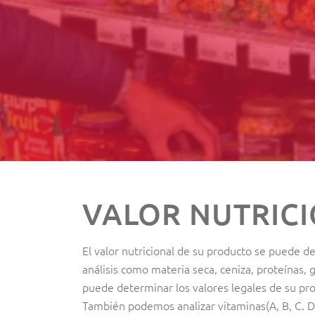
VALOR NUTRICI
El valor nutricional de su producto se puede d
análisis como materia seca, ceniza, proteínas, g
puede determinar los valores legales de su pro
También podemos analizar vitaminas(A, B, C. D,