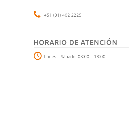
+51 (01) 402 2225
HORARIO DE ATENCIÓN
Lunes – Sábado: 08:00 – 18:00
SÍGUENOS EN NUESTRAS R
© 2022 Normec Groen Agro Control B.V. - Part of Normec Foodcare