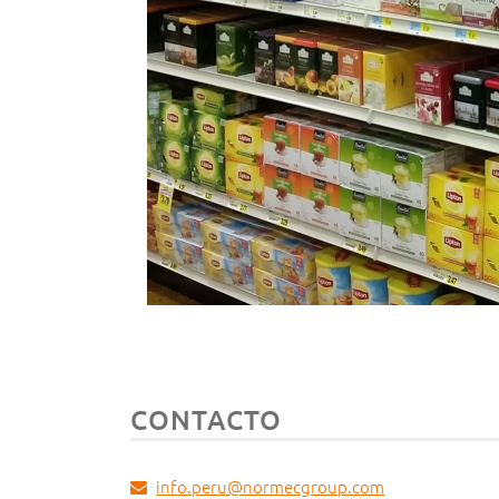
CONTACTO
info.peru@normecgroup.com