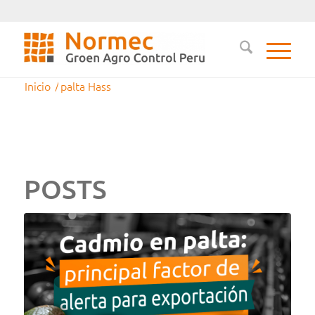
Inicio
/
palta Hass
POSTS